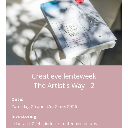
Creatieve lenteweek
The Artist's Way - 2
Data:
Zaterdag 25 april t/m 2 mei 2026
Investering:
Je betaalt € 444, inclusief materialen en btw,