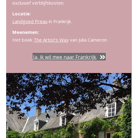
exclusief verblijfskosten.
Locatie:
Landgoed Preau
in Frankrijk.
Meenemen:
Het boek
The Artist’s Way
van Julia Cameron.
Ja, ik wil mee naar Frankrijk