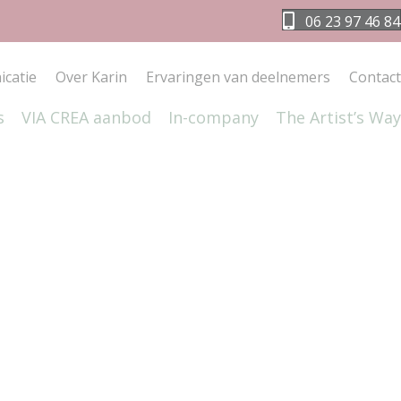
06 23 97 46 84
catie
Over Karin
Ervaringen van deelnemers
Contact
s
VIA CREA aanbod
In-company
The Artist’s Way